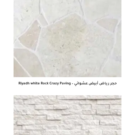
حجر رياض أبيض عشوائي – Riyadh white Rock Crazy Paving