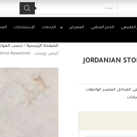
Products
search
 الطبيعي
الحجر المنقبي
المعرض
الخدمات
الإستشارات
المش
الصفحة الرئيسية
/
حسب المواد
أبيض رويشد – Jordanian stone, White Reweished
شد – JORDANIAN STONE, WHITE
عي
,
المداخل
,
المصدر
,
الواجهات
يارات