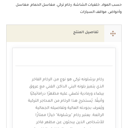
حسب المواد
,
خلفيات الشاشة
,
رخام تركي
,
مغاسل الحمام
,
مغاسل
وأحواض
,
مواقف السيارات
1
تفاصيل المنتج
الوصف
رخام برشلونه تركي هو نوع من الرخام الفاخر
الذي يتميز بلونه البني الداكن الغني مع عروق
بيضاء ورمادية تضفي عليه مظهرًا دراماتيكيًا
وأنيقًا. يُستخرج هذا الرخام من المحاجر التركية
ويُعرف بجودته العالية وتفاصيله الجمالية
الرائعة. يعتبر رخام "برشلونة" خيارًا ممتازًا
للأشخاص الذين يبحثون عن مظهر فاخر