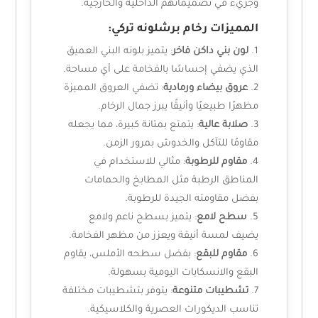
وجريء في تصميماتهم الداخلية والخارجية.
المميزات رخام برشلونه تركي:
لون بني داكن فاخر
: يتميز بلونه البني العميق
الذي يضفي إحساسًا بالفخامة على أي مساحة.
عروق بيضاء ورمادية
: تضفي العروق المميزة
مظهرًا طبيعيًا وأنيقًا يبرز جمال الرخام.
صلابة عالية
: يتمتع بمتانة كبيرة، مما يجعله
مقاومًا للتآكل والخدوش بمرور الزمن.
مقاوم للرطوبة
: مثالي للاستخدام في
المناطق الرطبة مثل المطابخ والحمامات
بفضل مقاومته الجيدة للرطوبة.
سطح لامع
: يتميز بسطح ناعم ولامع
يضيف لمسة أنيقة ويعزز من مظهر الفخامة.
مقاوم للبقع
: بفضل سطحه الأملس، يقاوم
البقع والانسكابات اليومية بسهولة.
تشطيبات متنوعة
: يتوفر بتشطيبات مختلفة
تناسب الديكورات العصرية والكلاسيكية.