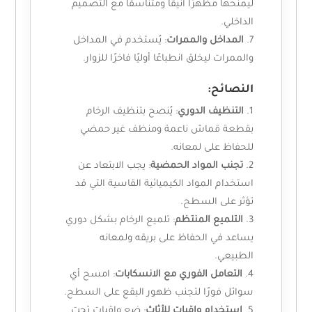
ليمنحها مظهرًا أنيقًا ومتناسقًا مع التصميم
الداخلي.
المداخل والممرات
: يُستخدم في المداخل
والممرات ليخلق انطباعًا أوليًا فاخرًا للزوار.
النصائح:
التنظيف الدوري
: يُنصح بتنظيف الرخام
بقطعة قماش ناعمة ومنظف غير حمضي
للحفاظ على لمعانه.
تجنب المواد الحمضية
: يجب الابتعاد عن
استخدام المواد الكيميائية القاسية التي قد
تؤثر على السطح.
التلميع المنتظم
: تلميع الرخام بشكل دوري
يساعد في الحفاظ على بريقه ولمعانه
الطبيعي.
التعامل الفوري مع الانسكابات
: امسح أي
سوائل فورًا لتجنب ظهور البقع على السطح.
استخدام واقيات للأثاث
: ضع واقيات تحت