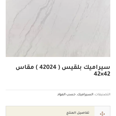
سيراميك بلقيس ( 42024 ) مقاس
42×42
التصنيفات:
السيراميك
,
حسب المواد
1
تفاصيل المنتج