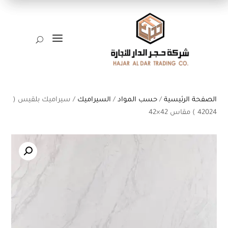
a
U
الصفحة الرئيسية
/
حسب المواد
/
السيراميك
/ سيراميك بلقيس (
42024 ) مقاس 42×42