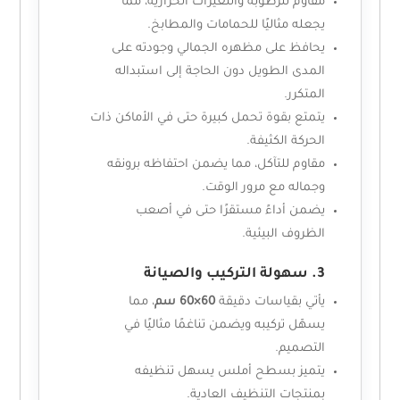
مقاوم للرطوبة والتغيرات الحرارية، مما
يجعله مثاليًا للحمامات والمطابخ.
يحافظ على مظهره الجمالي وجودته على
المدى الطويل دون الحاجة إلى استبداله
المتكرر.
يتمتع بقوة تحمل كبيرة حتى في الأماكن ذات
الحركة الكثيفة.
مقاوم للتآكل، مما يضمن احتفاظه برونقه
وجماله مع مرور الوقت.
يضمن أداءً مستقرًا حتى في أصعب
الظروف البيئية.
3. سهولة التركيب والصيانة
يأتي بقياسات دقيقة
60×60 سم
، مما
يسهّل تركيبه ويضمن تناغمًا مثاليًا في
التصميم.
يتميز بسطح أملس يسهل تنظيفه
بمنتجات التنظيف العادية.